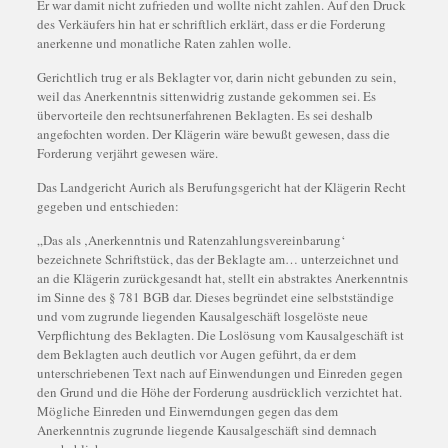
Er war damit nicht zufrieden und wollte nicht zahlen. Auf den Druck
des Verkäufers hin hat er schriftlich erklärt, dass er die Forderung
anerkenne und monatliche Raten zahlen wolle.
Gerichtlich trug er als Beklagter vor, darin nicht gebunden zu sein,
weil das Anerkenntnis sittenwidrig zustande gekommen sei. Es
übervorteile den rechtsunerfahrenen Beklagten. Es sei deshalb
angefochten worden. Der Klägerin wäre bewußt gewesen, dass die
Forderung verjährt gewesen wäre.
Das Landgericht Aurich als Berufungsgericht hat der Klägerin Recht
gegeben und entschieden:
„Das als ‚Anerkenntnis und Ratenzahlungsvereinbarung‘
bezeichnete Schriftstück, das der Beklagte am… unterzeichnet und
an die Klägerin zurückgesandt hat, stellt ein abstraktes Anerkenntnis
im Sinne des § 781 BGB dar. Dieses begründet eine selbstständige
und vom zugrunde liegenden Kausalgeschäft losgelöste neue
Verpflichtung des Beklagten. Die Loslösung vom Kausalgeschäft ist
dem Beklagten auch deutlich vor Augen geführt, da er dem
unterschriebenen Text nach auf Einwendungen und Einreden gegen
den Grund und die Höhe der Forderung ausdrücklich verzichtet hat.
Mögliche Einreden und Einwerndungen gegen das dem
Anerkenntnis zugrunde liegende Kausalgeschäft sind demnach