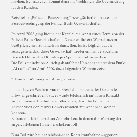
machen. Bei manchen kommt dann im Nachhinein die Überraschung
für den Kunden:
Beispiel 1: „Polizei – Basiszeitung“ bzw. „Sicherheit heute“ der
Bundesvereinigung der Polizei-Basis-Gerwerkschaften:
Im April 2008 ging hier in der Kanzlei ein Anruf eines Herrn von der
Polizei-Basis-Gewerkschaft ein. Dieser wollte ein Werbekonzept
bezüglich eines Sommerfests darstellen. Es ist folglich davon
auszugehen, dass diese Gewerkschaft wieder einmal versucht, im
Bereich Ostfriesland Kunden per Spontananruf zu werben.
Die Polizeidirektion Aurich gab auf ihrer Homepage unter dem Punkt
„Aktuelles“ im April 2008 dazu folgenden Warnhinweis:
“ Aurich – Warnung vor Anzeigewerbern
In den letzten Wochen wurden Geschäftsleute aus der Gemeinde
Ihlow angeschrieben bzw. es wurde telefonisch mit ihnen Kontakt
aufgenommen. Die Anbieter offerierten, dass die Firmen in
Zeitschriften der Polizei Gewerkschaften mit Annoncen werben
könnten.
Es handelt sich hierbei um Zeitschriften, in denen die Werbung der
angeschriebenen Firmen erscheinen soll.
Zum Teil wird bei der telefonischen Kontaktaufnahme suggeriert,