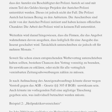
dass der Anrufer ein Beschäftigter der Polizei Aurich sei und mit
einem Teil des Geldes hiesige Projekte der Auricher Polizei
unterstützt werden. Dieses ist jedoch nicht der Fall. Die Polizei
Aurich hat keinen Bezug zu den Anbietern. Die Anschreiben sind
nicht von der Auricher Polizei initiiert und haben keinen offiziellen
Charakter. Die Arbeit der Polizei wird in keinem Fall unterstützt.
Weiterhin wird darauf hingewiesen, dass die Firmen, die das Angebot
wahrnehmen davon ausgehen, dass lediglich für eine Ausgabe das
Inserat geschaltet wird. Tatsächlich unterschreiben sie jedoch oft für
mehrere Monate. “
Soweit Sie schon einen entsprechenden Werbevertrag unterschrieben
haben sollten, bestehen Chancen den Vertrag vorzeitig zu beenden,
für unwirksam zu erklären, oder nicht für alle vertraglich
vereinbarten Zeitungsabowerbungen zahlen zu müssen.
Je nach Aufmachung des Anzeigenaboauftrags könnte dieser wegen
Verstoß gegen das AGB – Gesetz (§§ 305 ff BGB) unwirksam sein.
Auch könnte im vorliegenden Fall eine arglistige Täuschung
gegeben sein, was individuell betrachtet werden müsste.
Beispiel 2: „Heilpraktikerverzeichnis“
Im Jahr 2004 hatte einVerlag ein Heilpraktikerverzeichnis erstellt.