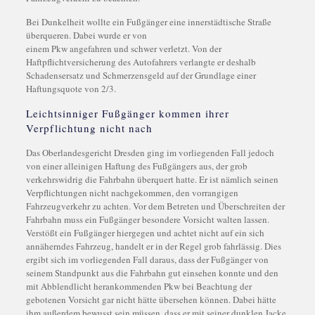
Bei Dunkelheit wollte ein Fußgänger eine innerstädtische Straße
überqueren. Dabei wurde er von
einem Pkw angefahren und schwer verletzt. Von der
Haftpflichtversicherung des Autofahrers verlangte er deshalb
Schadensersatz und Schmerzensgeld auf der Grundlage einer
Haftungsquote von 2/3.
Leichtsinniger Fußgänger kommen ihrer
Verpflichtung nicht nach
Das Oberlandesgericht Dresden ging im vorliegenden Fall jedoch
von einer alleinigen Haftung des Fußgängers aus, der grob
verkehrswidrig die Fahrbahn überquert hatte. Er ist nämlich seinen
Verpflichtungen nicht nachgekommen, den vorrangigen
Fahrzeugverkehr zu achten. Vor dem Betreten und Überschreiten der
Fahrbahn muss ein Fußgänger besondere Vorsicht walten lassen.
Verstößt ein Fußgänger hiergegen und achtet nicht auf ein sich
annäherndes Fahrzeug, handelt er in der Regel grob fahrlässig. Dies
ergibt sich im vorliegenden Fall daraus, dass der Fußgänger von
seinem Standpunkt aus die Fahrbahn gut einsehen konnte und den
mit Abblendlicht herankommenden Pkw bei Beachtung der
gebotenen Vorsicht gar nicht hätte übersehen können. Dabei hätte
ihm außerdem bewusst sein müssen, dass er mit seiner dunklen Jacke