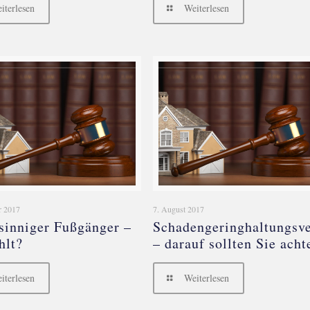
iterlesen
Weiterlesen
r 2017
7. August 2017
sinniger Fußgänger –
Schadengeringhaltungsve
hlt?
– darauf sollten Sie acht
iterlesen
Weiterlesen