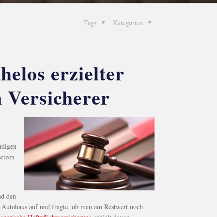
Tags
Kategorien
elos erzielter
n Versicherer
ndigen
setzen
nd den
e Autohaus auf und fragte, ob man am Restwert noch