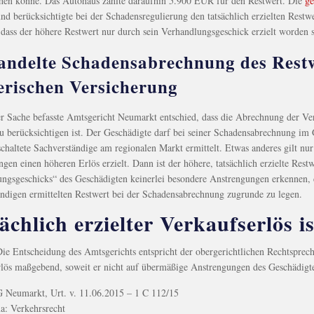
hen könne. Das Autohaus zahlte daraufhin 5.900 EUR für den Restwert. Die
ge
nd berücksichtigte bei der Schadensregulierung den tatsächlich erzielten Restw
 dass der höhere Restwert nur durch sein Verhandlungsgeschick erzielt worden s
andelte Schadensabrechnung des Restw
erischen Versicherung
r Sache befasste Amtsgericht Neumarkt entschied, dass die Abrechnung der Vers
u berücksichtigen ist. Der Geschädigte darf bei seiner Schadensabrechnung im
chaltete Sachverständige am regionalen Markt ermittelt. Etwas anderes gilt n
gen einen höheren Erlös erzielt. Dann ist der höhere, tatsächlich erzielte Restw
ngsgeschicks“ des Geschädigten keinerlei besondere Anstrengungen erkennen, d
ndigen ermittelten Restwert bei der Schadensabrechnung zugrunde zu legen.
ächlich erzielter Verkaufserlös 
ie Entscheidung des Amtsgerichts entspricht der obergerichtlichen Rechtsprechun
lös maßgebend, soweit er nicht auf übermäßige Anstrengungen des Geschädigte
G Neumarkt, Urt. v. 11.06.2015 – 1 C 112/15
: Verkehrsrecht