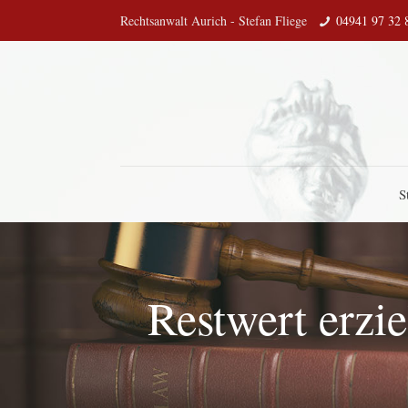
Rechtsanwalt Aurich - Stefan Fliege
04941 97 32 
S
Restwert erzi