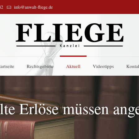
82
info@anwalt-fliege.de
tartseite
Rechtsgebiete
Aktuell
Videotipps
Konta
elte Erlöse müssen an