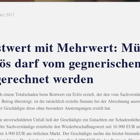
ärz 2017
twert mit Mehrwert: Müh
ös darf vom gegnerische
erechnet werden
 einem Totalschaden beim Restwert ein Erlös erzielt, der den vom Sachverstä
n Betrag übersteigt, ist die tatsächlich erzielte Summe bei der Abrechnung anzu
er Geschädigte diese ohne besondere Anstrengungen erzielt hat.
 unverschuldeten Unfall ließ der Geschädigte ein Gutachten zur Schadenshöhe
 Der Sachverständige ermittelte den Wiederbeschaffungswert mit 16.900 EUR u
it 4.900 EUR am örtlichen Markt. Der Geschädigte suchte das höchst-bietend