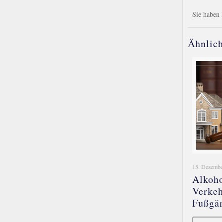
Sie haben 
Ähnlich
15. Dezembe
Alkoho
Verkeh
Fußgä