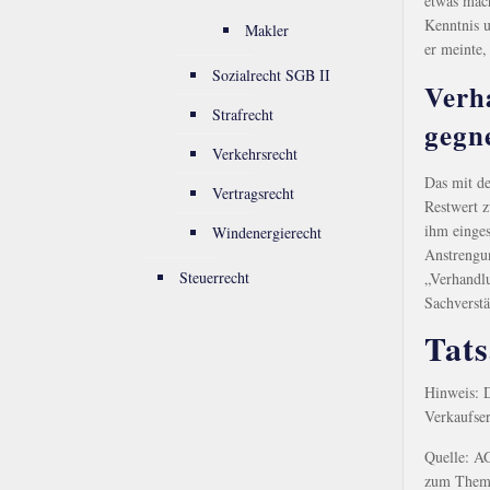
etwas mac
Kenntnis u
Makler
er meinte,
Sozialrecht SGB II
Verh
Strafrecht
gegn
Verkehrsrecht
Das mit de
Vertragsrecht
Restwert z
ihm einges
Windenergierecht
Anstrengun
Steuerrecht
„Verhandlu
Sachverstä
Tats
Hinweis: D
Verkaufser
Quelle: A
zum Thema