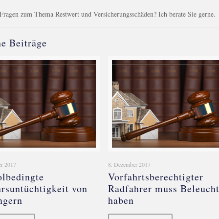
Fragen zum Thema Restwert und Versicherungsschäden? Ich berate Sie gerne.
e Beiträge
r 2017
8. Dezember 2017
lbedingte
Vorfahrtsberechtigter
rsuntüchtigkeit von
Radfahrer muss Beleuch
ngern
haben