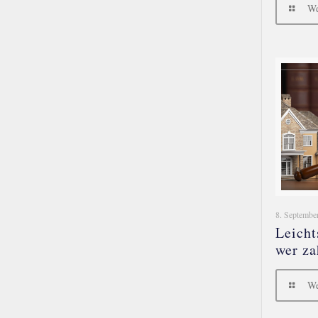
We
8. Septembe
Leicht
wer za
We