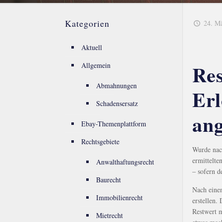
Kategorien
24. M
Aktuell
Res
Allgemein
Abmahnungen
Erl
Schadensersatz
ang
Ebay-Themenplattform
Rechtsgebiete
Wurde nach
ermittelte
Anwalthaftungsrecht
– sofern d
Baurecht
Nach einem
Immobilienrecht
erstellen.
Restwert m
Mietrecht