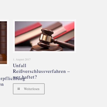
1. August 2017
Unfall
Reißverschlussverfahren –
wer haftet?
rpflichtung
en
Weiterlesen