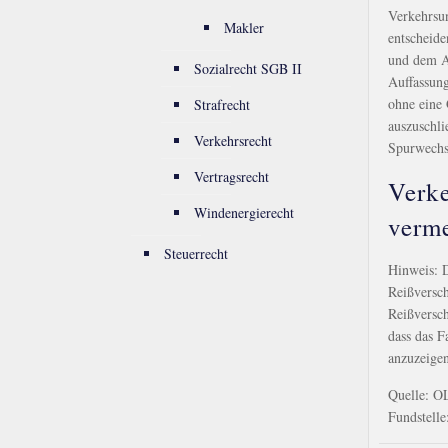
Verkehrsun
Makler
entscheid
und dem Au
Sozialrecht SGB II
Auffassung
ohne eine
Strafrecht
auszuschli
Verkehrsrecht
Spurwechse
Vertragsrecht
Verke
Windenergierecht
verm
Steuerrecht
Hinweis: 
Reißversch
Reißversch
dass das F
anzuzeigen
Quelle: O
Fundstelle