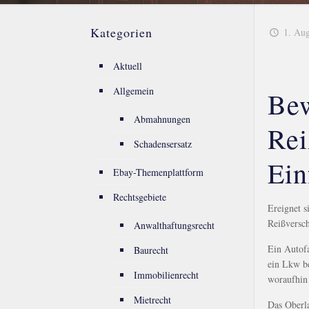
Kategorien
1. Au
Aktuell
Allgemein
Bew
Abmahnungen
Rei
Schadensersatz
Ein
Ebay-Themenplattform
Rechtsgebiete
Ereignet 
Reißversch
Anwalthaftungsrecht
Ein Autofa
Baurecht
ein Lkw be
Immobilienrecht
woraufhin
Mietrecht
Das Oberla