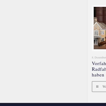
8. Dezember
Vorfah
Radfah
haben
We