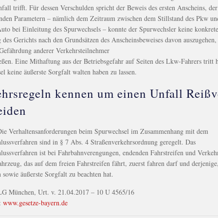
fall trifft. Für dessen Verschulden spricht der Beweis des ersten Anscheins, de
enden Parametern – nämlich dem Zeitraum zwischen dem Stillstand des Pkw u
to bei Einleitung des Spurwechsels – konnte der Spurwechsler keine konkret
 des Gerichts nach den Grundsätzen des Anscheinsbeweises davon auszugehen, d
 Gefährdung anderer Verkehrsteilnehmer
eßen. Eine Mithaftung aus der Betriebsgefahr auf Seiten des Lkw-Fahrers tritt 
l keine äußerste Sorgfalt walten haben zu lassen.
hrsregeln kennen um einen Unfall Reißv
eiden
Die Verhaltensanforderungen beim Spurwechsel im Zusammenhang mit dem
lussverfahren sind in § 7 Abs. 4 Straßenverkehrsordnung geregelt. Das
lussverfahren ist bei Fahrbahnverengungen, endenden Fahrstreifen und Verkeh
ahrzeug, das auf dem freien Fahrstreifen fährt, zuerst fahren darf und derjenige
 sowie äußerste Sorgfalt zu beachten hat.
LG München, Urt. v. 21.04.2017 – 10 U 4565/16
:
www.gesetze-bayern.de