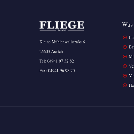
Was 
Imm
Kleine Mühlenwallstraße 6
Ba
26603 Aurich
Mi
Tel:
04941 97 32 82
Ver
Fax: 04941 96 98 70
Ver
Ha