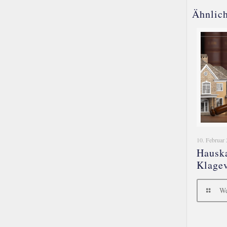
Ähnlich
10. Februar
Hausk
Klagev
We