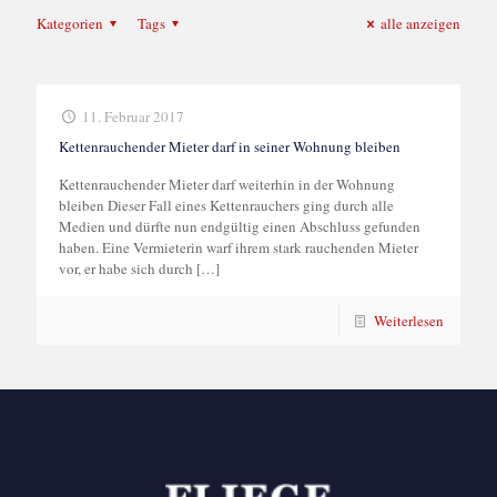
Kategorien
Tags
alle anzeigen
11. Februar 2017
Kettenrauchender Mieter darf in seiner Wohnung bleiben
Kettenrauchender Mieter darf weiterhin in der Wohnung
bleiben Dieser Fall eines Kettenrauchers ging durch alle
Medien und dürfte nun endgültig einen Abschluss gefunden
haben. Eine Vermieterin warf ihrem stark rauchenden Mieter
vor, er habe sich durch
[…]
Weiterlesen