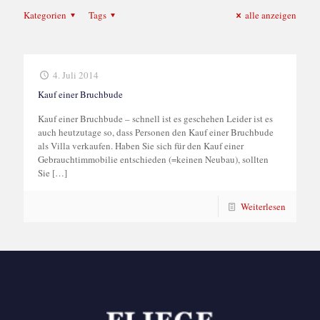
Kategorien
Tags
alle anzeigen
4. Juli 2014
Kauf einer Bruchbude
Kauf einer Bruchbude – schnell ist es geschehen Leider ist es
auch heutzutage so, dass Personen den Kauf einer Bruchbude
als Villa verkaufen. Haben Sie sich für den Kauf einer
Gebrauchtimmobilie entschieden (=keinen Neubau), sollten
Sie
[…]
Weiterlesen