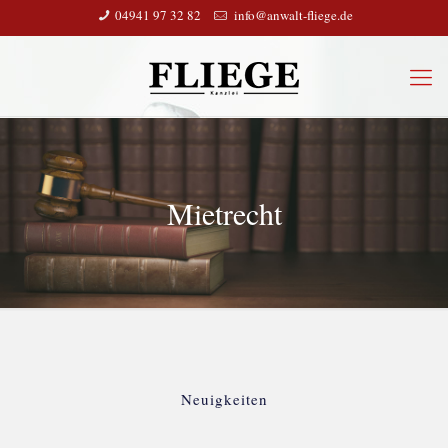
04941 97 32 82
info@anwalt-fliege.de
Mietrecht
Neuigkeiten