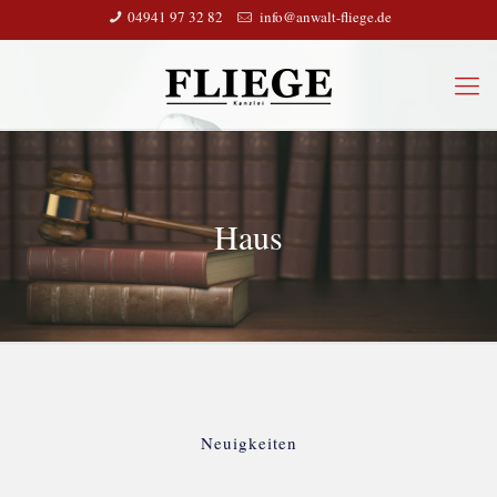
04941 97 32 82
info@anwalt-fliege.de
Haus
Neuigkeiten