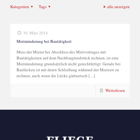
Kategorien
Tags
alle anzeigen
30. März 2014
Mietminderung bei Bautätigkeit
Muss der Mieter bei Abschluss des Mietvertrages mit
Bautätigkeiten auf dem Nachbargrundstück rechnen, ist eine
Mietminderung grundsätzlich nicht gerechtfertigt. Gerade bei
Baulücken ist mit deren Schließung während der Mietzeit zu
rechnen, auch wenn die Lücke gärtnerisch
[…]
Weiterlesen