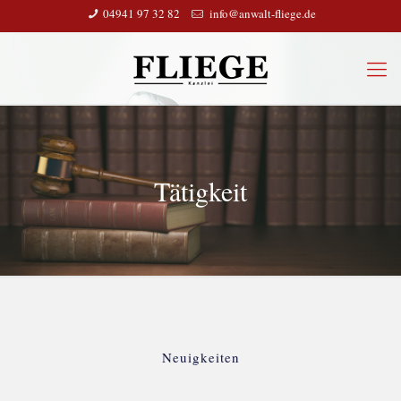
04941 97 32 82
info@anwalt-fliege.de
Tätigkeit
Neuigkeiten