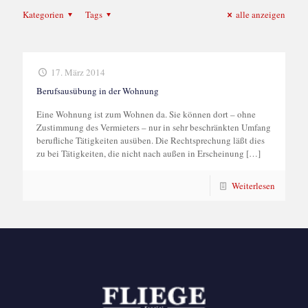
Kategorien
Tags
alle anzeigen
17. März 2014
Berufsausübung in der Wohnung
Eine Wohnung ist zum Wohnen da. Sie können dort – ohne
Zustimmung des Vermieters – nur in sehr beschränkten Umfang
berufliche Tätigkeiten ausüben. Die Rechtsprechung läßt dies
zu bei Tätigkeiten, die nicht nach außen in Erscheinung
[…]
Weiterlesen