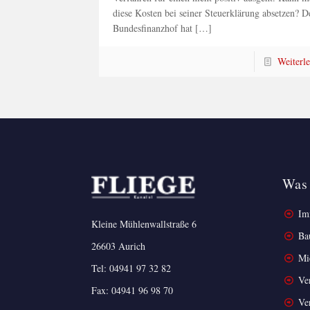
diese Kosten bei seiner Steuerklärung absetzen? D
Bundesfinanzhof hat
[…]
Weiterl
Was 
Imm
Kleine Mühlenwallstraße 6
Ba
26603 Aurich
Mi
Tel:
04941 97 32 82
Ver
Fax: 04941 96 98 70
Ver