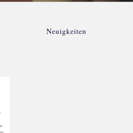
Neuigkeiten
s
as
man