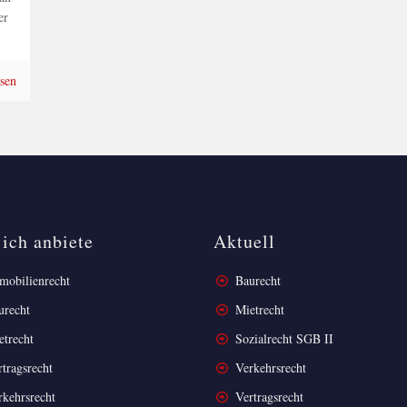
er
esen
ich anbiete
Aktuell
obilienrecht
Baurecht
urecht
Mietrecht
etrecht
Sozialrecht SGB II
tragsrecht
Verkehrsrecht
kehrsrecht
Vertragsrecht