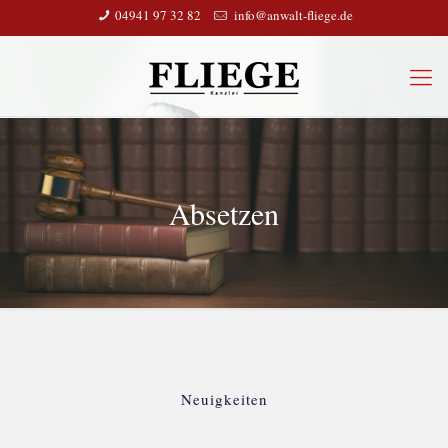
04941 97 32 82
info@anwalt-fliege.de
Absetzen
Neuigkeiten